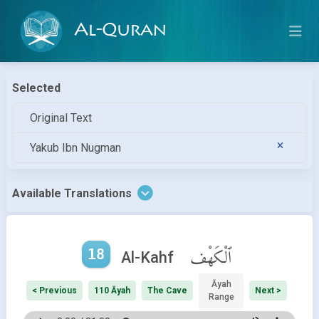
Al-Quran
Selected
Original Text
Yakub Ibn Nugman
Available Translations
18
ٱلْكَهْف
Al-Kahf
Āyah
< Previous
110 Āyah
The Cave
Next >
Range