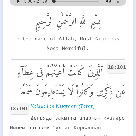
بِسْمِ اللَّهِ الرَّحْمَٰنِ الرَّحِيمِ
In the name of Allah, Most Gracious,
Most Merciful.
18:101
ٱلَّذِينَ كَانَتْ أَعْيُنُهُمْ فِى غِطَآءٍ
عَن ذِكْرِى وَكَانُوا۟ لَا يَسْتَطِيعُونَ سَمْعًا
Yakub Ibn Nugman (Tatar) :
18:101
Дөньяда вакытта аларның күзләре
Минем вәгазем булган Коръәннән