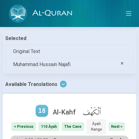
Al-Quran
Selected
Original Text
Muhammad Hussain Najafi
Available Translations
18
ٱلْكَهْف
Al-Kahf
Āyah
< Previous
110 Āyah
The Cave
Next >
Range