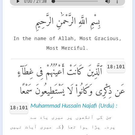
بِسْمِ اللَّهِ الرَّحْمَٰنِ الرَّحِيمِ
In the name of Allah, Most Gracious,
Most Merciful.
18:101
ٱلَّذِينَ كَانَتْ أَعْيُنُهُمْ فِى غِطَآءٍ
عَن ذِكْرِى وَكَانُوا۟ لَا يَسْتَطِيعُونَ سَمْعًا
Muhammad Hussain Najafi (Urdu) :
18:101
جن کی آنکھوں پر میری یاد سے
پردہ پڑا ہوا تھا (کہ میری آیات نہیں