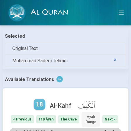
Al-Quran
Selected
Original Text
Mohammad Sadeqi Tehrani
Available Translations
18
ٱلْكَهْف
Al-Kahf
Āyah
< Previous
110 Āyah
The Cave
Next >
Range