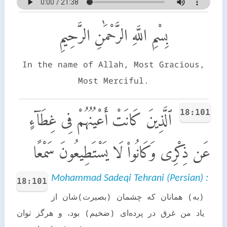
بِسْمِ اللَّهِ الرَّحْمَٰنِ الرَّحِيمِ
In the name of Allah, Most Gracious,
Most Merciful.
18:101
ٱلَّذِينَ كَانَتْ أَعْيُنُهُمْ فِى غِطَآءٍ
عَن ذِكْرِى وَكَانُوا۟ لَا يَسْتَطِيعُونَ سَمْعًا
Mohammad Sadeqi Tehrani (Persian) :
18:101
(به) همانان که چشمان (بصیرت)شان از
یاد من غرق در پرده‌ای (ضخیم) بود، و هرگز توان