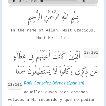
بِسْمِ اللَّهِ الرَّحْمَٰنِ الرَّحِيمِ
In the name of Allah, Most Gracious,
Most Merciful.
18:101
ٱلَّذِينَ كَانَتْ أَعْيُنُهُمْ فِى غِطَآءٍ
عَن ذِكْرِى وَكَانُوا۟ لَا يَسْتَطِيعُونَ سَمْعًا
Raúl González Bórnez (Spanish) :
18:101
Aquellos cuyos ojos estaban
velados a Mi recuerdo y que no podían