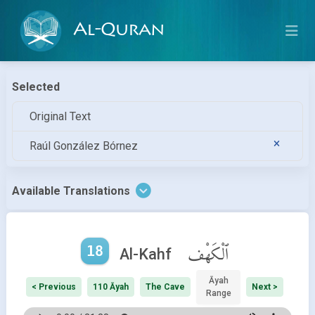
Al-Quran
Selected
Original Text
Raúl González Bórnez
Available Translations
18
ٱلْكَهْف
Al-Kahf
Āyah
< Previous
110 Āyah
The Cave
Next >
Range