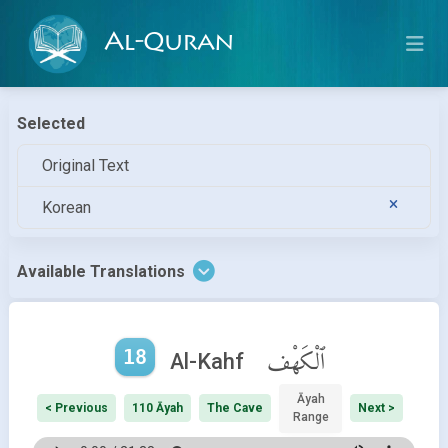
Al-Quran
Selected
Original Text
Korean
Available Translations
18
ٱلْكَهْف
Al-Kahf
Āyah
< Previous
110 Āyah
The Cave
Next >
Range