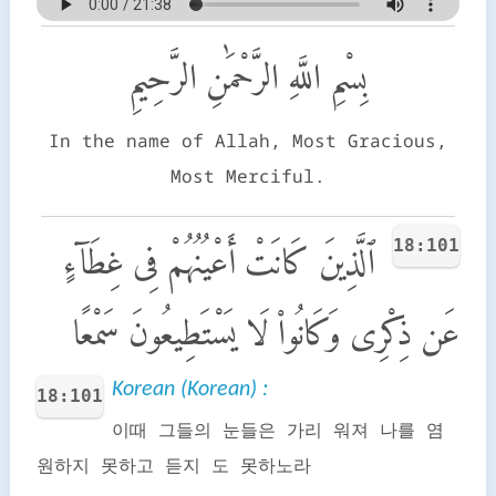
بِسْمِ اللَّهِ الرَّحْمَٰنِ الرَّحِيمِ
In the name of Allah, Most Gracious,
Most Merciful.
18:101
ٱلَّذِينَ كَانَتْ أَعْيُنُهُمْ فِى غِطَآءٍ
عَن ذِكْرِى وَكَانُوا۟ لَا يَسْتَطِيعُونَ سَمْعًا
Korean (Korean) :
18:101
이때 그들의 눈들은 가리 워져 나를 염
원하지 못하고 듣지 도 못하노라