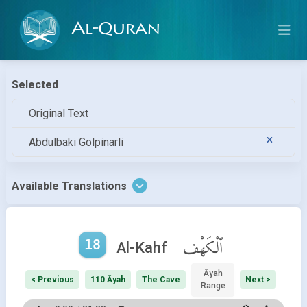
Al-Quran
Selected
Original Text
Abdulbaki Golpinarli
Available Translations
18
ٱلْكَهْف
Al-Kahf
Āyah
< Previous
110 Āyah
The Cave
Next >
Range