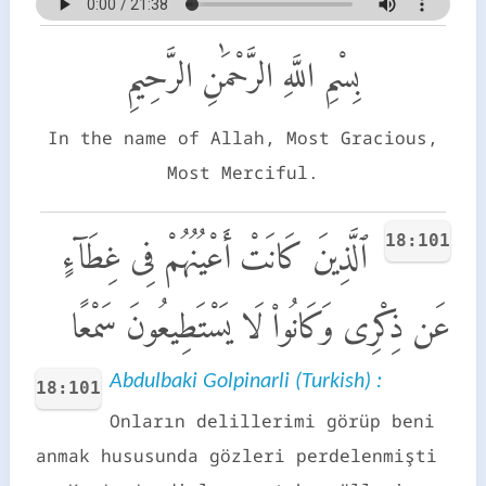
بِسْمِ اللَّهِ الرَّحْمَٰنِ الرَّحِيمِ
In the name of Allah, Most Gracious,
Most Merciful.
18:101
ٱلَّذِينَ كَانَتْ أَعْيُنُهُمْ فِى غِطَآءٍ
عَن ذِكْرِى وَكَانُوا۟ لَا يَسْتَطِيعُونَ سَمْعًا
Abdulbaki Golpinarli (Turkish) :
18:101
Onların delillerimi görüp beni
anmak hususunda gözleri perdelenmişti