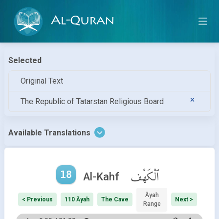
Al-Quran
Selected
Original Text
The Republiс of Tatarstan Religious Board
Available Translations
18
ٱلْكَهْف
Al-Kahf
Āyah
< Previous
110 Āyah
The Cave
Next >
Range