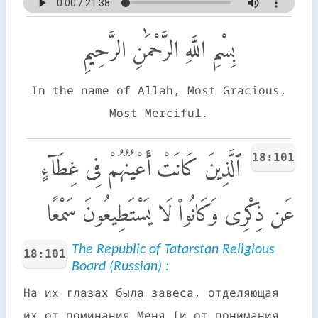
بِسْمِ اللَّهِ الرَّحْمَٰنِ الرَّحِيمِ
In the name of Allah, Most Gracious,
Most Merciful.
18:101
ٱلَّذِينَ كَانَتْ أَعْيُنُهُمْ فِى غِطَآءٍ
عَن ذِكْرِى وَكَانُوا۟ لَا يَسْتَطِيعُونَ سَمْعًا
The Republiс of Tatarstan Religious
18:101
Board (Russian) :
На их глазах была завеса, отделяющая
их от поминания Меня [и от понимания