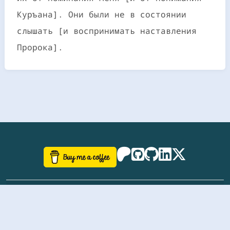
Куръана]. Они были не в состоянии
слышать [и воспринимать наставления
Пророка].
©
aazhbd
2017-2026 Software, website and all
related designs created by
AAZH
; all rights reserved.