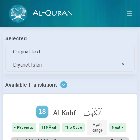
Al-Quran
Selected
Original Text
Diyanet Isleri
Available Translations
18
ٱلْكَهْف
Al-Kahf
Āyah
< Previous
110 Āyah
The Cave
Next >
Range