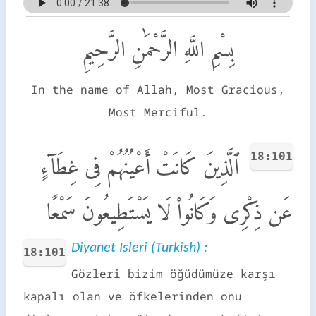
بِسْمِ اللَّهِ الرَّحْمَٰنِ الرَّحِيمِ
In the name of Allah, Most Gracious,
Most Merciful.
18:101
ٱلَّذِينَ كَانَتْ أَعْيُنُهُمْ فِى غِطَآءٍ
عَن ذِكْرِى وَكَانُوا۟ لَا يَسْتَطِيعُونَ سَمْعًا
Diyanet Isleri (Turkish) :
18:101
Gözleri bizim öğüdümüze karşı
kapalı olan ve öfkelerinden onu