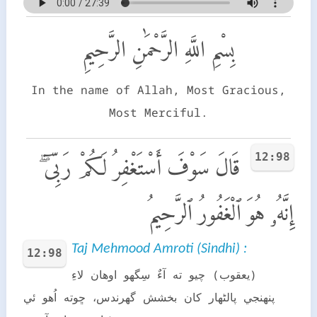
بِسْمِ اللَّهِ الرَّحْمَٰنِ الرَّحِيمِ
In the name of Allah, Most Gracious,
Most Merciful.
12:98
قَالَ سَوْفَ أَسْتَغْفِرُ لَكُمْ رَبِّىٓ ۖ
إِنَّهُۥ هُوَ ٱلْغَفُورُ ٱلرَّحِيمُ
Taj Mehmood Amroti (Sindhi) :
12:98
(يعقوب) چيو ته آءٌ سِگھو اوھان لاءِ
پنھنجي پالڻھار کان بخشش گھرندس، ڇوته اُھو ئي