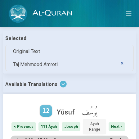
Al-Quran
Selected
Original Text
Taj Mehmood Amroti
Available Translations
12
يُوسُف
Yūsuf
Āyah
< Previous
111 Āyah
Joseph
Next >
Range