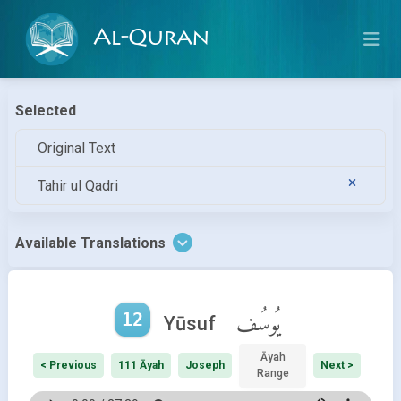
Al-Quran
Selected
Original Text
Tahir ul Qadri
Available Translations
12
يُوسُف
Yūsuf
Āyah
< Previous
111 Āyah
Joseph
Next >
Range