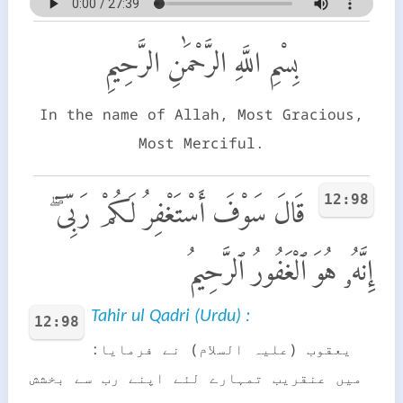
بِسْمِ اللَّهِ الرَّحْمَٰنِ الرَّحِيمِ
In the name of Allah, Most Gracious,
Most Merciful.
12:98
قَالَ سَوْفَ أَسْتَغْفِرُ لَكُمْ رَبِّىٓ ۖ
إِنَّهُۥ هُوَ ٱلْغَفُورُ ٱلرَّحِيمُ
Tahir ul Qadri (Urdu) :
12:98
یعقوب (علیہ السلام) نے فرمایا:
میں عنقریب تمہارے لئے اپنے رب سے بخشش