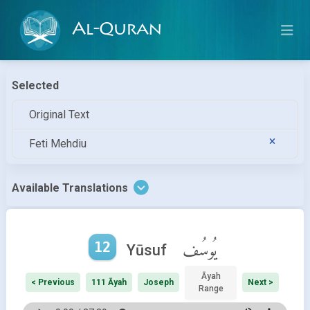
Al-Quran
Selected
Original Text
Feti Mehdiu
Available Translations
12
يُوسُف
Yūsuf
Āyah
< Previous
111 Āyah
Joseph
Next >
Range