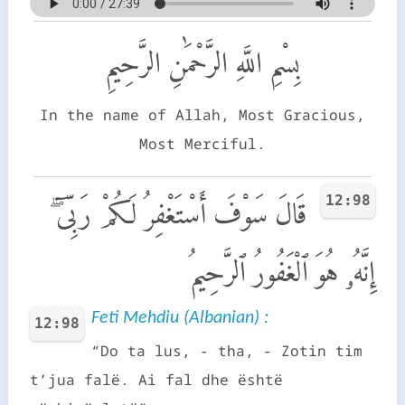
بِسْمِ اللَّهِ الرَّحْمَٰنِ الرَّحِيمِ
In the name of Allah, Most Gracious,
Most Merciful.
12:98
قَالَ سَوْفَ أَسْتَغْفِرُ لَكُمْ رَبِّىٓ ۖ
إِنَّهُۥ هُوَ ٱلْغَفُورُ ٱلرَّحِيمُ
Feti Mehdiu (Albanian) :
12:98
“Do ta lus, - tha, - Zotin tim
t’jua falë. Ai fal dhe është