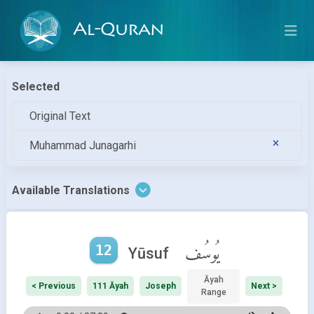
Al-Quran
Selected
Original Text
Muhammad Junagarhi
Available Translations
12
يُوسُف
Yūsuf
Āyah
< Previous
111 Āyah
Joseph
Next >
Range