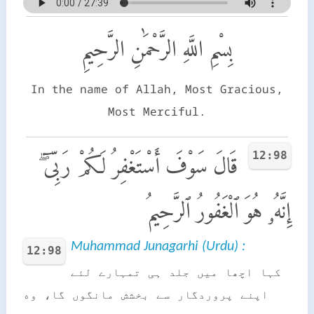
بِسْمِ اللَّهِ الرَّحْمَٰنِ الرَّحِيمِ
In the name of Allah, Most Gracious,
Most Merciful.
12:98
قَالَ سَوْفَ أَسْتَغْفِرُ لَكُمْ رَبِّىٓ ۖ
إِنَّهُۥ هُوَ ٱلْغَفُورُ ٱلرَّحِيمُ
Muhammad Junagarhi (Urdu) :
12:98
کہا اچھا میں جلد ہی تمہارے لئے
اپنے پروردگار سے بخشش مانگوں گا، وه