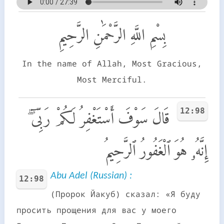
بِسْمِ اللَّهِ الرَّحْمَٰنِ الرَّحِيمِ
In the name of Allah, Most Gracious,
Most Merciful.
12:98
قَالَ سَوْفَ أَسْتَغْفِرُ لَكُمْ رَبِّىٓ ۖ
إِنَّهُۥ هُوَ ٱلْغَفُورُ ٱلرَّحِيمُ
Abu Adel (Russian) :
12:98
(Пророк Йакуб) сказал: «Я буду
просить прощения для вас у моего