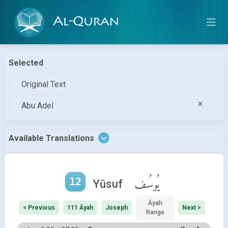
Al-Quran
Selected
Original Text
Abu Adel
Available Translations
12
يُوسُف
Yūsuf
Āyah
< Previous
111 Āyah
Joseph
Next >
Range