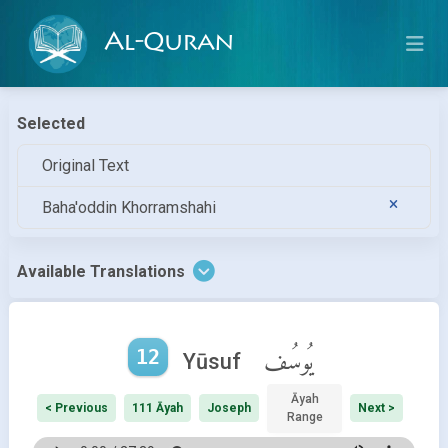
Al-Quran
Selected
Original Text
Baha'oddin Khorramshahi
Available Translations
12
يُوسُف
Yūsuf
Āyah
< Previous
111 Āyah
Joseph
Next >
Range