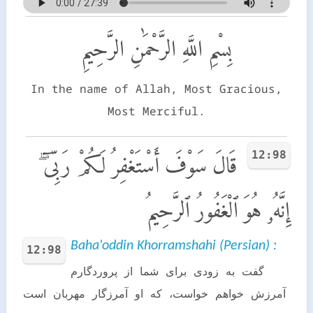
بِسْمِ اللَّهِ الرَّحْمَٰنِ الرَّحِيمِ
In the name of Allah, Most Gracious,
Most Merciful.
12:98
قَالَ سَوْفَ أَسْتَغْفِرُ لَكُمْ رَبِّىٓ ۖ
إِنَّهُۥ هُوَ ٱلْغَفُورُ ٱلرَّحِيمُ
Baha'oddin Khorramshahi (Persian) :
12:98
گفت به زودی برای شما از پروردگارم