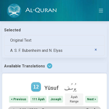
Al-Quran
Selected
Original Text
A. S. F. Bubenheim and N. Elyas
Available Translations
12
يُوسُف
Yūsuf
Āyah
< Previous
111 Āyah
Joseph
Next >
Range