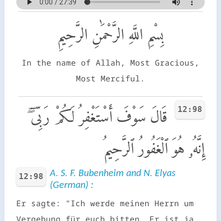
بِسْمِ اللَّهِ الرَّحْمَٰنِ الرَّحِيمِ
In the name of Allah, Most Gracious,
Most Merciful.
12:98
قَالَ سَوْفَ أَسْتَغْفِرُ لَكُمْ رَبِّىٓ ۖ
إِنَّهُۥ هُوَ ٱلْغَفُورُ ٱلرَّحِيمُ
A. S. F. Bubenheim and N. Elyas
12:98
(German) :
Er sagte: "Ich werde meinen Herrn um
Vergebung für euch bitten. Er ist ja